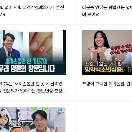
섹 없이 시력 교정? 안과의사가 본 신
비문증 없애는 방법?! 눈 
MR
녀 보여요
90%는 '새끼손톱만 한 곳'에 달려있
쯔양이 고백한 희귀질환, 완
막 전문의가 알려주는 황반변성 총정