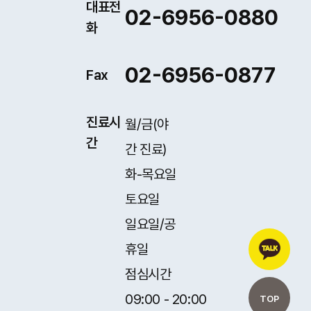
대표전
02-6956-0880
화
02-6956-0877
Fax
진료시
월/금(야
간
간 진료)
화-목요일
토요일
일요일/공
휴일
점심시간
09:00 - 20:00
TOP