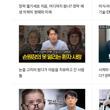
망막 줄기세포 치료, 어디까지 왔나? 망막 재
라식·라
생 의학의 현재와 미래
기술 E
눈을 고치러 왔다가 마음을 치유하고 간 사람
시력의 
들
다? 망
리