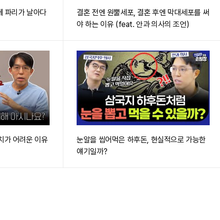
앞에 파리가 날아다
결혼 전엔 원뿔세포, 결혼 후엔 막대세포를 써
야 하는 이유 (feat. 안과 의사의 조언)
치가 어려운 이유
눈알을 씹어먹은 하후돈, 현실적으로 가능한
얘기일까?