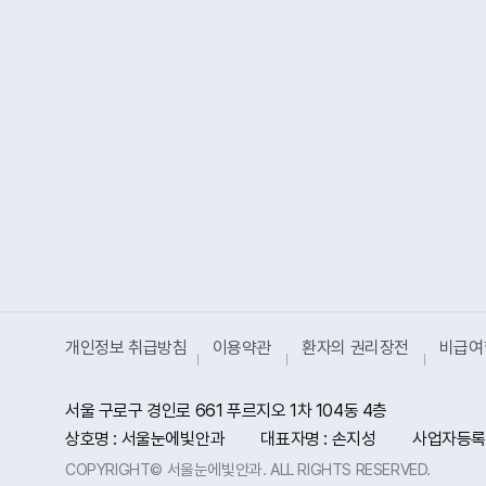
개인정보 취급방침
이용약관
환자의 권리장전
비급여
서울 구로구 경인로 661 푸르지오 1차 104동 4층
상호명 : 서울눈에빛안과
대표자명 : 손지성
사업자등록번호
COPYRIGHT© 서울눈에빛안과. ALL RIGHTS RESERVED.